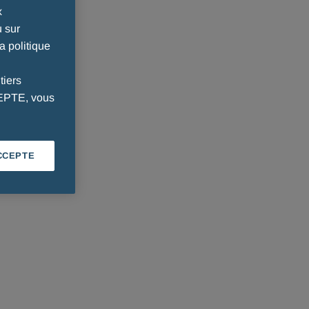
x
u sur
a politique
tiers
CEPTE, vous
CCEPTE