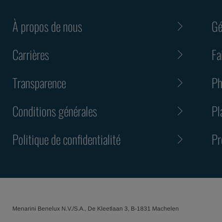
À propos de nous
Gé
Carrières
Fa
Transparence
Ph
Conditions générales
Pl
Politique de confidentialité
Pr
Menarini Benelux N.V./S.A., De Kleetlaan 3, B-1831 Machelen