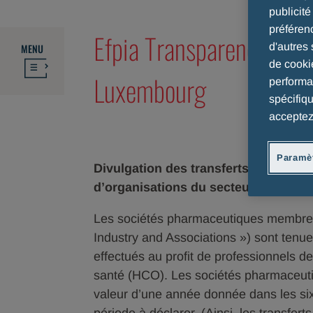
publicit
préféren
Efpia Transparency cod
d'autres 
MENU
de cooki
Luxembourg
performan
spécifiq
acceptez
Paramèt
Divulgation des transferts de valeur 
d’organisations du secteur de la san
Les sociétés pharmaceutiques membres
Industry and Associations ») sont tenues
effectués au profit de professionnels d
santé (HCO). Les sociétés pharmaceuti
valeur d’une année donnée dans les six 