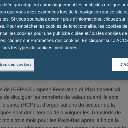
é ciblée qui adaptent automatiquement les publicités en ligne au
ces que vous avez exprimées lors de la navigation sur ce site o
e
sites. Si vous souhaitez obtenir plus d'informations, cliquez sur l
es. Pour empêcher les cookies de fonctionnalité, les cookies de
ce, les cookies pour une publicité ciblée et / ou les cookies de 
ues, cliquez sur Paramètres des cookies. En cliquant sur J'AC
 tous les types de cookies mentionnés
res des cookies
J'A
effectués au profit de professionnels de la santé ou
té.
 de l'EFPIA European Federation of Pharmaceutical
 de divulguer les transferts de valeur quand ils sont
e la santé (HCP) et d’organisations du secteur de la
ques sont donc tenues de divulguer les Transferts de
mois trois mois pour les Pays-Bas après la fin de la