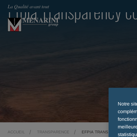
Efpia Transparency 
La Qualité avant tout
Notre si
compléme
fonction
meilleur
ACCUEIL
TRANSPARENCE
EFPIA TRANSPARENCY CO
statistiq