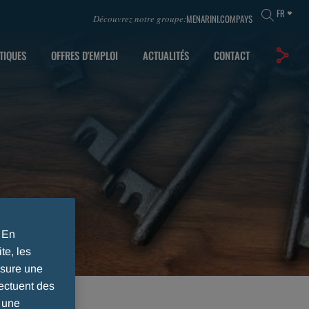
FR
MENARINI.COM
PAYS
Découvrez notre groupe:
TIQUES
OFFRES D'EMPLOI
ACTUALITÉS
CONTACT
. En
te, les
ssure une
ectuent des
r une