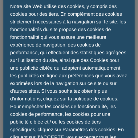
Menarini Benelux apporte des solutions
Notre site Web utilise des cookies, y compris des
thérapeutiques et diagnostiques aux patients.
cookies pour des tiers. En complément des cookies
Grâce à la qualité et à l'innovation, Menarini
strictement nécessaires à la navigation sur le site, les
établit des relations privilégiées avec les
fonctionnalités du site propose des cookies de
médecins, les pharmaciens et les laboratoires
fonctionnalité qui vous assure une meilleure
d'analyses médicales.
expérience de navigation, des cookies de
performance, qui effectuent des statistiques agrégées
sur l'utilisation du site, ainsi que des Cookies pour
une publicité ciblée qui adaptent automatiquement
les publicités en ligne aux préférences que vous avez
exprimées lors de la navigation sur ce site ou sur
Qui sommes nous
d'autres sites. Si vous souhaitez obtenir plus
d'informations, cliquez sur la politique de cookies.
Pour empêcher les cookies de fonctionnalité, les
Menarini s'implante en Belgique en 1987. Grâce à
cookies de performance, les cookies pour une
la qualité de ses produits et à l'excellente
publicité ciblée et / ou les cookies de tiers
performance de toute son équipe, Menarini a
spécifiques, cliquez sur Paramètres des cookies. En
construit une relation privilégiée avec les
cliquant sur J'ACCEPTE, vous acceptez tous les