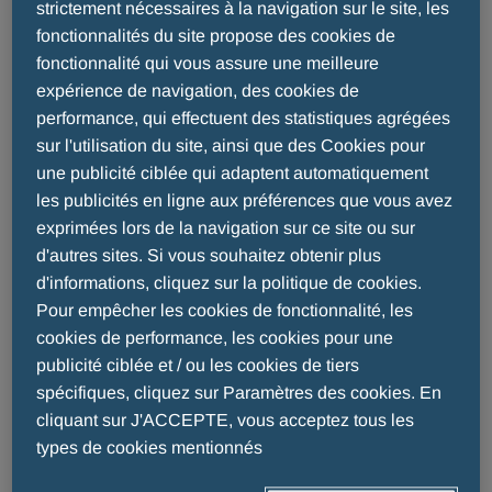
signifie surveiller les
strictement nécessaires à la navigation sur le site, les
fonctionnalités du site propose des cookies de
médicaments?
fonctionnalité qui vous assure une meilleure
expérience de navigation, des cookies de
performance, qui effectuent des statistiques agrégées
LA SÉCURITÉ DES MÉDICAMENTS POUR
sur l'utilisation du site, ainsi que des Cookies pour
MENARINI
une publicité ciblée qui adaptent automatiquement
les publicités en ligne aux préférences que vous avez
Menarini surveille la sécurité d'un médicament
exprimées lors de la navigation sur ce site ou sur
même après sa mise sur le marché, depuis sa
d'autres sites. Si vous souhaitez obtenir plus
prescription par le médecin jusqu'à son utilisation
d'informations, cliquez sur la politique de cookies.
par le patient (et même après).
Pour empêcher les cookies de fonctionnalité, les
cookies de performance, les cookies pour une
Cette surveillance est assurée par un outil
publicité ciblée et / ou les cookies de tiers
important, la pharmacovigilance, qui veille à ce
spécifiques, cliquez sur Paramètres des cookies. En
que tout type de problème de sécurité pouvant
cliquant sur J'ACCEPTE, vous acceptez tous les
survenir après l'utilisation d'un médicament soit
types de cookies mentionnés
identifié, évalué, compris et prévenu.