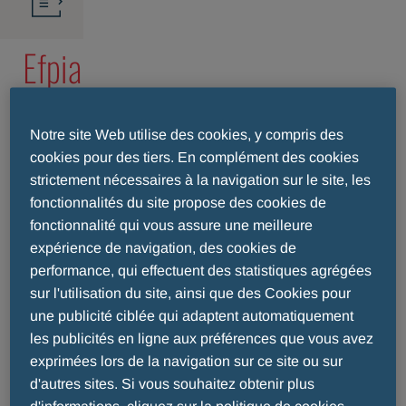
Efpia
Transparency
Notre site Web utilise des cookies, y compris des
code
cookies pour des tiers. En complément des cookies
strictement nécessaires à la navigation sur le site, les
fonctionnalités du site propose des cookies de
fonctionnalité qui vous assure une meilleure
expérience de navigation, des cookies de
performance, qui effectuent des statistiques agrégées
Divulgation des transferts de valeur effectués
sur l'utilisation du site, ainsi que des Cookies pour
au profit de professionnels de la santé ou
une publicité ciblée qui adaptent automatiquement
d’organisations du secteur de la santé.
les publicités en ligne aux préférences que vous avez
exprimées lors de la navigation sur ce site ou sur
Les sociétés pharmaceutiques membres de
d'autres sites. Si vous souhaitez obtenir plus
l'EFPIA European Federation of Pharmaceutical