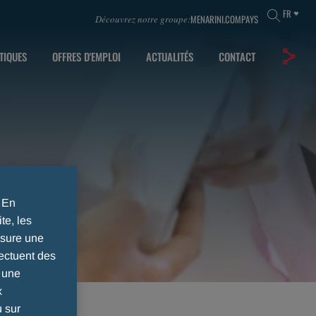
FR
MENARINI.COM
PAYS
Découvrez notre groupe:
TIQUES
OFFRES D'EMPLOI
ACTUALITÉS
CONTACT
. En
te, les
ssure une
ectuent des
r une
x
u sur