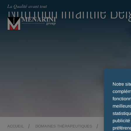
Nutrition infantile Be
La Qualité avant tout
Notre si
compléme
fonction
meilleur
statistiq
publicit
ACCUEIL
DOMAINES THÉRAPEUTIQUES
NUTRITION IN
préféren