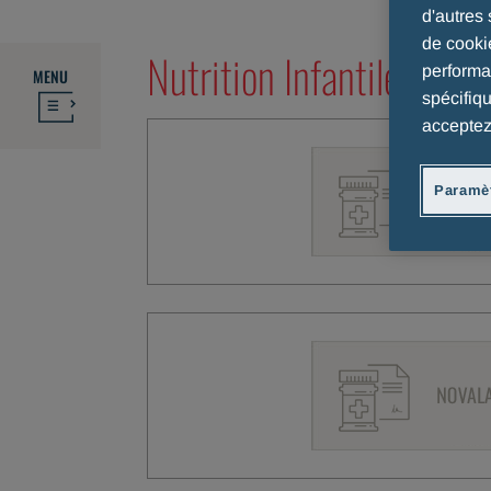
d'autres 
de cooki
Nutrition Infantile Belg
performan
MENU
spécifiq
acceptez
Paramèt