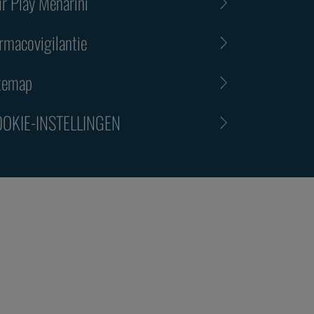
ir Play Menarini
rmacovigilantie
temap
OKIE-INSTELLINGEN