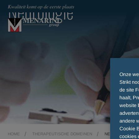
Neurologie
Kwaliteit komt op de eerste plaats
Onze web
Strikt no
de site 
haalt, P
website 
adverten
andere w
Cookie B
HOME
THERAPEUTISCHE DOMEINEN
NEUROLOGIE
cookies e