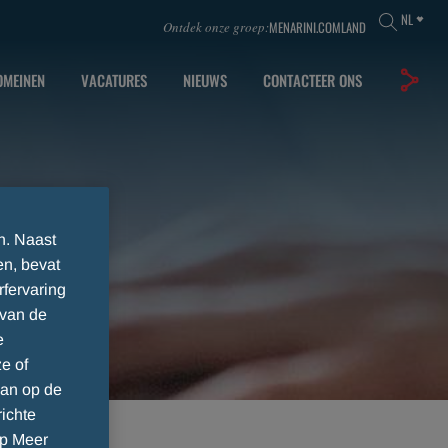
NL
MENARINI.COM
LAND
Ontdek onze groep:
OMEINEN
VACATURES
NIEUWS
CONTACTEER ONS
n. Naast
en, bevat
rfervaring
 van de
e
e of
dan op de
ichte
op Meer