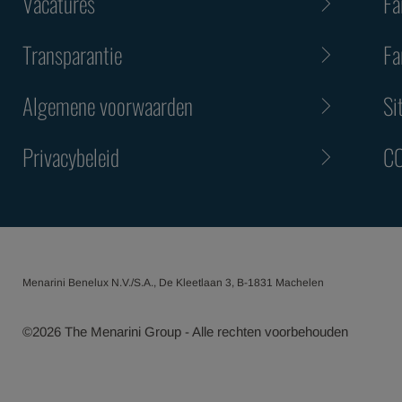
Vacatures
Fa
Transparantie
Fa
Algemene voorwaarden
Si
Privacybeleid
CO
Menarini Benelux N.V./S.A., De Kleetlaan 3, B-1831 Machelen
©
2026
The Menarini Group - Alle rechten voorbehouden