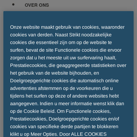
OVER ONS
Wie Zijn Wij
Waar Zijn Wij
Onze website maakt gebruik van cookies, waaronder
Onze Historie
cookies van derden. Naast Strikt noodzakelijke
THERAPEUTISCHE DOMEINEN
cookies die essentieel zijn om op de website te
Allergologie
surfen, bevat de site Functionele cookies die ervoor
zorgen dat u het meeste uit uw surfervaring haalt,
Geneesmiddelen België
Prestatiecookies, die geaggregeerde statistieken over
Geneesmiddelen Luxemburg
het gebruik van de website bijhouden, en
Diabetologie
Doelgroepgerichte cookies die automatisch online
Geneesmiddelen Luxemburg
advertenties afstemmen op de voorkeuren die u
Geneesmiddelen België
tijdens het surfen op deze of andere websites hebt
Geneesmiddelen Nederland
aangegeven. Indien u meer informatie wenst klik dan
Cardiologie
op de Cookie Beleid. Om Functionele cookies,
Geneesmiddelen Nederland
Prestatiecookies, Doelgroepgerichte cookies en/of
Geneesmiddelen Luxemburg
cookies van specifieke derde partijen te blokkeren
Geneesmiddelen België
klikt u op Meer Opties. Door ALLE COOKIES