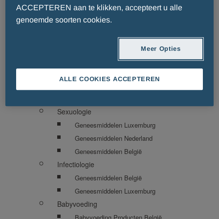
Metabole Ziekten
ACCEPTEREN aan te klikken, accepteert u alle
Geneesmiddelen Nederland
genoemde soorten cookies.
Geneesmiddelen België
Geneesmiddelen Luxemburg
Meer Opties
Traumatologie
Geneesmiddelen Luxemburg
ALLE COOKIES ACCEPTEREN
Geneesmiddelen België
Geneesmiddelen Nederland
Sexuologie
Geneesmiddelen Luxemburg
Geneesmiddelen Nederland
Geneesmiddelen België
Infectiologie
Geneesmiddelen België
Geneesmiddelen Luxemburg
Babyvoeding
Babyvoeding Producten België