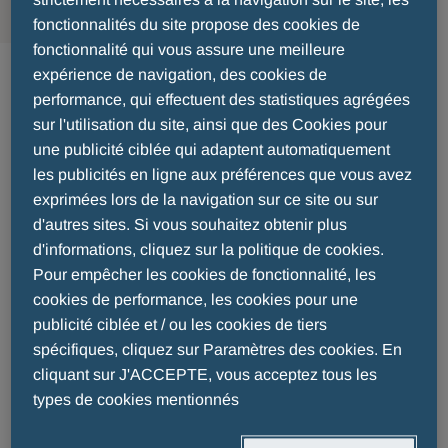
strictement nécessaires à la navigation sur le site, les
fonctionnalités du site propose des cookies de
fonctionnalité qui vous assure une meilleure
Medisch afgevaardigde -
expérience de navigation, des cookies de
performance, qui effectuent des statistiques agrégées
Kempen
sur l'utilisation du site, ainsi que des Cookies pour
une publicité ciblée qui adaptent automatiquement
les publicités en ligne aux préférences que vous avez
Menarini werft aan een medisch afgevaardigde
exprimées lors de la navigation sur ce site ou sur
(M/V) voor het bezoeken van huisartsen en
d'autres sites. Si vous souhaitez obtenir plus
specialisten van de sector Kempen.
d'informations, cliquez sur la politique de cookies.
Pour empêcher les cookies de fonctionnalité, les
Functieomschrijving:
cookies de performance, les cookies pour une
publicité ciblée et / ou les cookies de tiers
U krijgt van ons een volledige opleiding om
spécifiques, cliquez sur Paramètres des cookies. En
professioneel aan de slag te gaan.
cliquant sur J'ACCEPTE, vous acceptez tous les
U bent in de eerste plaats verantwoordelijk
types de cookies mentionnés
voor het ontwikkelen en promoten van onze
producten bij huisartsen en specialisten om